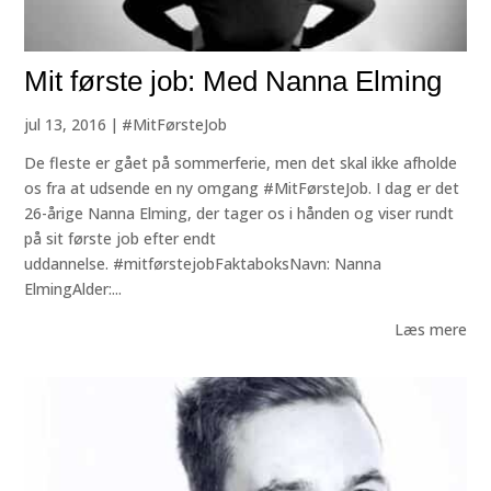
Mit første job: Med Nanna Elming
jul 13, 2016
|
#MitFørsteJob
De fleste er gået på sommerferie, men det skal ikke afholde
os fra at udsende en ny omgang #MitFørsteJob. I dag er det
26-årige Nanna Elming, der tager os i hånden og viser rundt
på sit første job efter endt
uddannelse. #mitførstejobFaktaboksNavn: Nanna
ElmingAlder:...
Læs mere