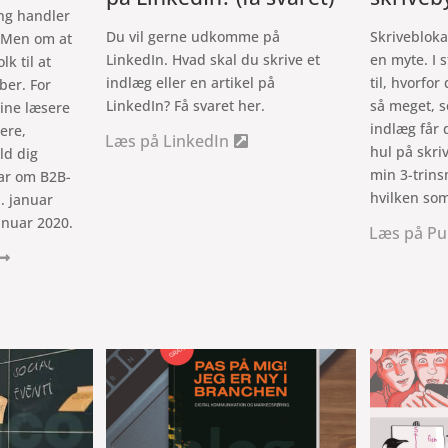
ng handler
Du vil gerne udkomme på
Skrivebloka
. Men om at
LinkedIn. Hvad skal du skrive et
en myte. I 
lk til at
indlæg eller en artikel på
til, hvorfor
ber. For
LinkedIn? Få svaret her.
så meget, s
dine læsere
indlæg får d
mere,
Læs på LinkedIn
hul på skri
ld dig
min 3-trinsm
ar om B2B-
hvilken som
. januar
anuar 2020.
Læs på Pu