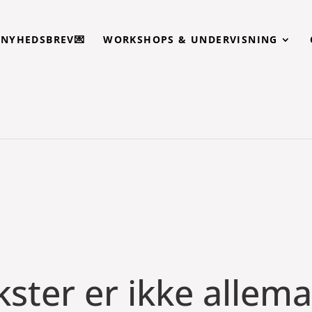
T NYHEDSBREV💌
WORKSHOPS & UNDERVISNING
ster er ikke
allema