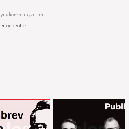
in yndlings-copywriter
.
her nedenfor
blog
blog