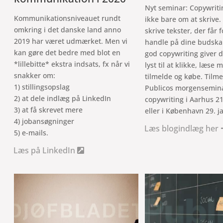
Nyt seminar: Copywriti
Kommunikationsniveauet rundt
ikke bare om at skrive
omkring i det danske land anno
skrive tekster, der får fo
2019 har været udmærket. Men vi
handle på dine budska
kan gøre det bedre med blot en
god copywriting giver 
*lillebitte* ekstra indsats, fx når vi
lyst til at klikke, læse 
snakker om:
tilmelde og købe. Tilme
1) stillingsopslag
Publicos morgensemin
2) at dele indlæg på LinkedIn
copywriting i Aarhus 21
3) at få skrevet mere
eller i København 29. j
4) jobansøgninger
Læs blogindlæg her
5) e-mails.
Læs på LinkedIn