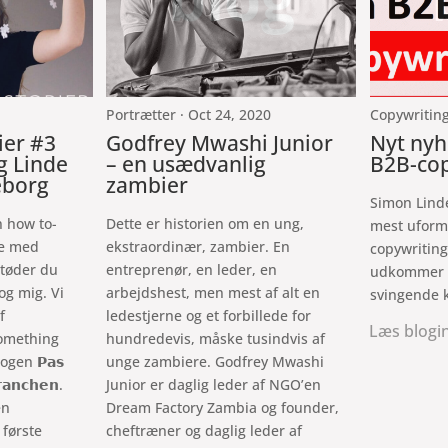
Portrætter
· Oct
24, 2020
Copywriting
ier #3
Godfrey Mwashi Junior
Nyt ny
g Linde
– en usædvanlig
B2B-cop
eborg
zambier
Simon Lind
n how to-
Dette er historien om en ung,
mest uform
ke med
ekstraordinær, zambier. En
copywriting
 støder du
entreprenør, en leder, en
udkommer 
og mig. Vi
arbejdshest, men mest af alt en
svingende k
f
ledestjerne og et forbillede for
Læs blogi
omething
hundredevis, måske tusindvis af
ogen 𝗣𝗮𝘀
unge zambiere. Godfrey Mwashi
𝗿𝗮𝗻𝗰𝗵𝗲𝗻.
Junior er daglig leder af NGO’en
en
Dream Factory Zambia og founder,
 første
cheftræner og daglig leder af