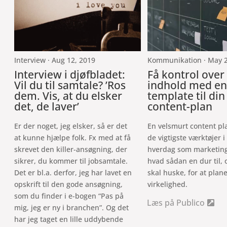
Interview · Aug 12, 2019
Kommunikation · May 2
Interview i djøfbladet:
Få kontrol over 
Vil du til samtale? ’Ros
indhold med en 
dem. Vis, at du elsker
template til din
det, de laver’
content-plan
Er der noget, jeg elsker, så er det
En velsmurt content pla
at kunne hjælpe folk. Fx med at få
de vigtigste værktøjer i
skrevet den killer-ansøgning, der
hverdag som marketing
sikrer, du kommer til jobsamtale.
hvad sådan en dur til,
Det er bl.a. derfor, jeg har lavet en
skal huske, for at planen
opskrift til den gode ansøgning,
virkelighed.
som du finder i e-bogen “Pas på
Læs på Publico
mig, jeg er ny i branchen”. Og det
har jeg taget en lille uddybende