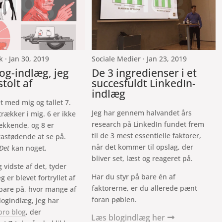
blog
blog
 · Jan 30, 2019
Sociale Medier · Jan 23, 2019
log-indlæg, jeg
De 3 ingredienser i et
tolt af
succesfuldt LinkedIn-
indlæg
t med mig og tallet 7.
Jeg har gennem halvandet års
trækker i mig. 6 er ikke
research på LinkedIn fundet frem
rækkende, og 8 er
til de 3 mest essentielle faktorer,
rastødende at se på.
når det kommer til opslag, der
Det
kan noget.
bliver set, læst og reageret på.
 vidste af det, tyder
Har du styr på bare én af
eg er blevet fortryllet af
faktorerne, er du allerede pænt
e bare på, hvor mange af
foran pøblen.
blogindlæg, jeg har
bro blog
, der
Læs blogindlæg her