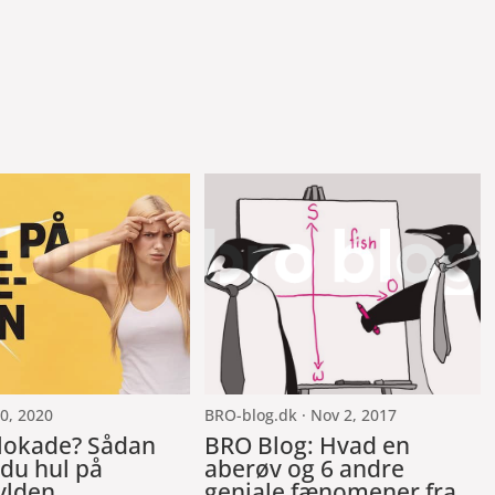
20, 2020
BRO-blog.dk · Nov 2, 2017
lokade? Sådan
BRO Blog: Hvad en
 du hul på
aberøv og 6 andre
ylden
geniale fænomener fra