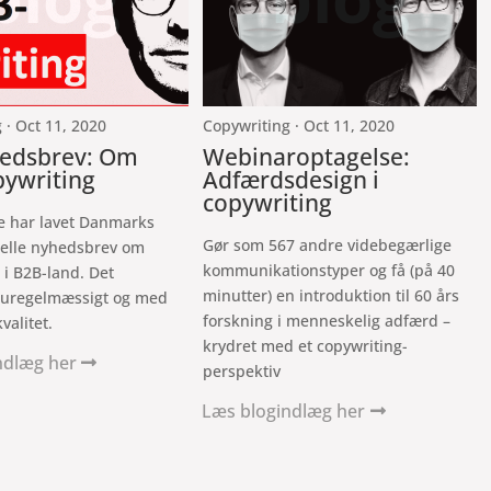
 · Oct 11, 2020
Copywriting · Oct 11, 2020
hedsbrev: Om
Webinaroptagelse:
ywriting
Adfærdsdesign i
copywriting
e har lavet Danmarks
Gør som 567 andre videbegærlige
elle nyhedsbrev om
kommunikationstyper og få (på 40
 i B2B-land. Det
minutter) en introduktion til 60 års
uregelmæssigt og med
forskning i menneskelig adfærd –
valitet.
krydret med et copywriting-
ndlæg her
perspektiv
Læs blogindlæg her