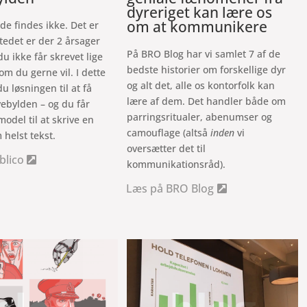
dyreriget kan lære os
om at kommunikere
de findes ikke. Det er
stedet er der 2 årsager
På BRO Blog har vi samlet 7 af de
 du ikke får skrevet lige
bedste historier om forskellige dyr
om du gerne vil. I dette
og alt det, alle os kontorfolk kan
u løsningen til at få
lære af dem. Det handler både om
vebylden – og du får
parringsritualer, abenumser og
odel til at skrive en
camouflage (altså
inden
vi
 helst tekst.
oversætter det til
blico
kommunikationsråd).
Læs på BRO Blog