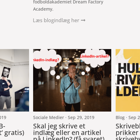
fodboldakademiet Dream Factory
Academy.
Læs blogindlæg her

g
019
Sociale Medier · Sep 29, 2019
Blog · Sep 
B-
Skal jeg skrive et
Skriveb
’ gratis)
indlæg eller en artikel
prikker
på LinkedIn? (få svaret)
skriveb