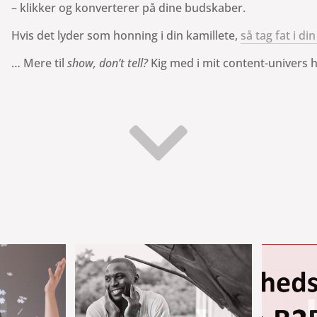
– klikker og konverterer på dine budskaber.
Hvis det lyder som honning i din kamillete,
så tag fat i d
… Mere til
show, don’t tell?
Kig med i mit content-univers 


blog