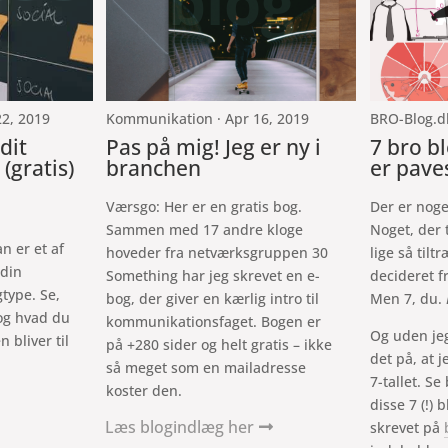
blog
2, 2019
Kommunikation · Apr 16, 2019
BRO-Blog.dk
dit
Pas på mig! Jeg er ny i
7 bro b
(gratis)
branchen
er paves
Værsgo: Her er en gratis bog.
Der er noge
Sammen med 17 andre kloge
Noget, der 
n er et af
hoveder fra netværksgruppen 30
lige så tilt
 din
Something har jeg skrevet en e-
decideret f
type. Se,
bog, der giver en kærlig intro til
Men 7, du.
 og hvad du
kommunikationsfaget. Bogen er
Og uden jeg
 bliver til
på +280 sider og helt gratis – ikke
det på, at j
så meget som en mailadresse
7-tallet. S
koster den.
disse 7 (!) 
Læs blogindlæg her
skrevet på