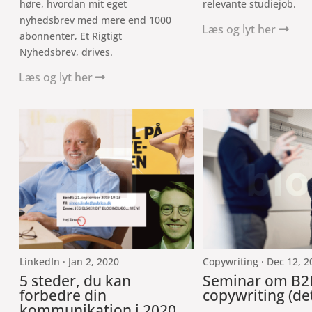
høre, hvordan mit eget
relevante studiejob.
nyhedsbrev med mere end 1000
Læs og lyt her
abonnenter, Et Rigtigt
Nyhedsbrev, drives.
Læs og lyt her

blo
LinkedIn · Jan 2, 2020
Copywriting · Dec 12, 2
5 steder, du kan
Seminar om B2
forbedre din
copywriting (det
kommunikation i 2020