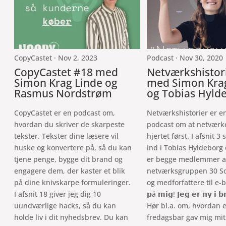
CopyCastet · Nov 2, 2023
Podcast · Nov 30, 2020
CopyCastet #18 med
Netværkshistor
Simon Krag Linde og
med Simon Kra
Rasmus Nordstrøm
og Tobias Hyld
CopyCastet er en podcast om,
Netværkshistorier er e
hvordan du skriver de skarpeste
podcast om at netvær
tekster. Tekster dine læsere vil
hjertet først. I afsnit 3
huske og konvertere på, så du kan
ind i Tobias Hyldeborg 
tjene penge, bygge dit brand og
er begge medlemmer a
engagere dem, der kaster et blik
netværksgruppen 30 S
på dine knivskarpe formuleringer.
og medforfattere til e-b
I afsnit 18 giver jeg dig 10
𝗽å 𝗺𝗶𝗴! 𝗝𝗲𝗴 𝗲𝗿 𝗻𝘆 𝗶 𝗯
uundværlige hacks, så du kan
Hør bl.a. om, hvordan 
holde liv i dit nyhedsbrev. Du kan
fredagsbar gav mig mit