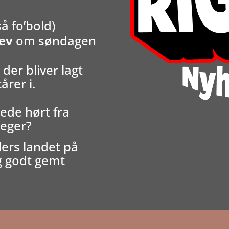
å fo’bold)
rev
om søndagen
der bliver lagt
årer i.
ede hørt fra
leger?
lers landet på
g godt gemt