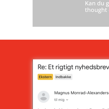
Kan du g
thought 