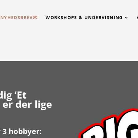
T NYHEDSBREV💌
WORKSHOPS & UNDERVISNING
ig ‘Et
er der lige
r 3 hobbyer: