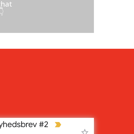
that
👇