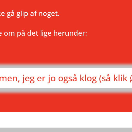
ke gå glip af noget.
ve om på det lige herunder:
men, jeg er jo også klog (så klik 