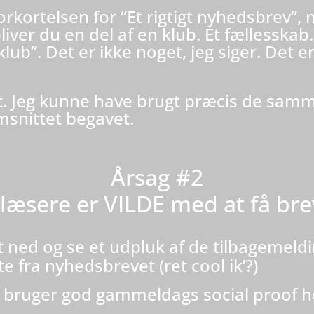
forkortelsen for “Et rigtigt nyhedsbrev”
liver du en del af en klub. Et fællesskab
b”. Det er ikke noget, jeg siger. Det er
t.
Jeg kunne have brugt præcis de samme
msnittet begavet.
Årsag #2
læsere er VILDE med at få bre
dt ned og se et udpluk af de tilbagemeldi
te fra nyhedsbrevet (ret cool ik’?)
eg bruger god gammeldags social proof h