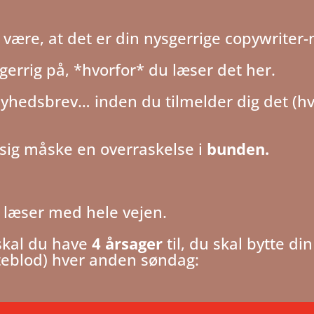
 være, at det er din nysgerrige copywriter-
sgerrig på, *hvorfor* du læser det her.
nyhedsbrev… inden du tilmelder dig det (hv
 sig måske en overraskelse i
bunden.
r læser med hele vejen.
skal du have
4 årsager
til, du skal bytte d
rteblod) hver anden søndag: