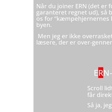
Når du joiner ERN (det er 
garanteret regnet ud), så b
os for “kæmpehjernernes klu
byen.
Men jeg er ikke overraske
læsere, der er over-genne
E
R
N-
Scroll li
får direk
Så ja, j