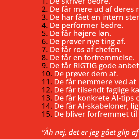
De skriver bedre.
De får mere ud af deres 
De har fået en intern st
De performer bedre.
De får højere løn.
De prøver nye ting af.
De får ros af chefen.
De får en forfremmelse.
De får RIGTIG gode anbef
De prøver dem af.
De får nemmere ved at 
De får tilsendt faglige 
De får konkrete AI-tips o
De får AI-skabeloner, li
De bliver forfremmet til 
“Åh nej, det er jeg gået glip af