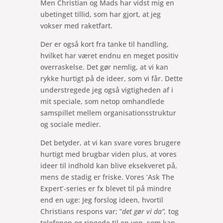
Men Christian og Mads har vidst mig en
ubetinget tillid, som har gjort, at jeg
vokser med raketfart.
Der er også kort fra tanke til handling,
hvilket har været endnu en meget positiv
overraskelse. Det gør nemlig, at vi kan
rykke hurtigt på de ideer, som vi får. Dette
understregede jeg også vigtigheden af i
mit speciale, som netop omhandlede
samspillet mellem organisationsstruktur
og sociale medier.
Det betyder, at vi kan svare vores brugere
hurtigt med brugbar viden plus, at vores
ideer til indhold kan blive eksekveret på,
mens de stadig er friske. Vores ’Ask The
Expert’-series er fx blevet til på mindre
end en uge: Jeg forslog ideen, hvortil
Christians respons var; ”
det gør vi da”,
tog
telefonen og ringede til en ven, som kan