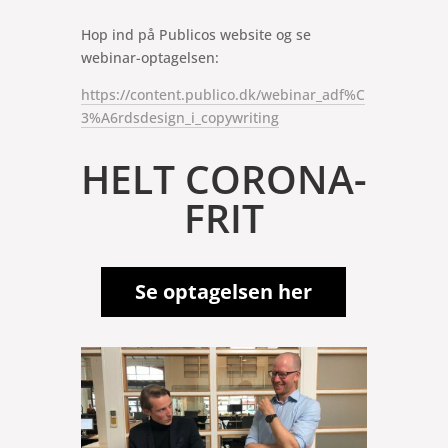
Hop ind på Publicos website og se
webinar-optagelsen:
https://content.publico.dk/webinar_adf%C
3%A6rdsdesign_i_copywriting
HELT CORONA-
FRIT
Se optagelsen her