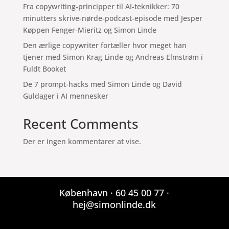
Fra copywriting-principper til AI-teknikker: 70
minutters skrive-nørde-podcast-episode med Jesper
Køppen Fenger-Mieritz og Simon Linde
Den ærlige copywriter fortæller hvor meget han
tjener med Simon Krag Linde og Andreas Elmstrøm i
Fuldt Booket
De 7 prompt-hacks med Simon Linde og David
Guldager i AI mennesker
Recent Comments
Der er ingen kommentarer at vise.
København ·
60 45 00 77
·
hej@simonlinde.dk