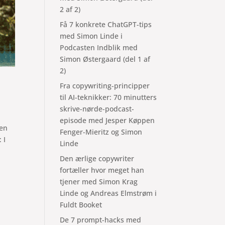
2 af 2)
Få 7 konkrete ChatGPT-tips
med Simon Linde i
Podcasten Indblik med
Simon Østergaard (del 1 af
2)
Fra copywriting-principper
til AI-teknikker: 70 minutters
skrive-nørde-podcast-
episode med Jesper Køppen
jen
Fenger-Mieritz og Simon
 I
Linde
Den ærlige copywriter
fortæller hvor meget han
tjener med Simon Krag
Linde og Andreas Elmstrøm i
Fuldt Booket
De 7 prompt-hacks med