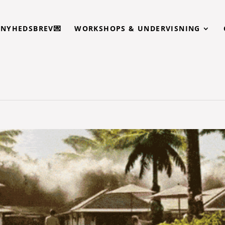
T NYHEDSBREV💌
WORKSHOPS & UNDERVISNING