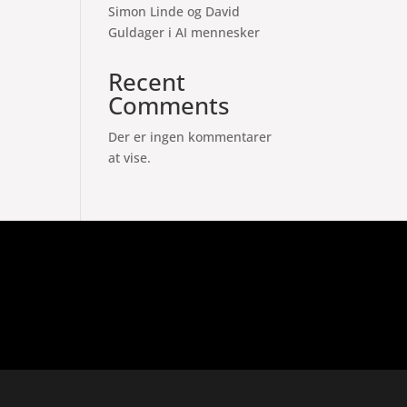
Simon Linde og David
Guldager i AI mennesker
Recent
Comments
Der er ingen kommentarer
at vise.