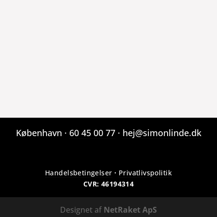
København ·
60 45 00 77
·
hej@simonlinde.dk
Handelsbetingelser
·
Privatlivspolitik
CVR: 46194314
Designet af
NetRaket ApS