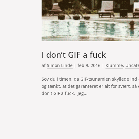
I don’t GIF a fuck
af
Simon Linde
|
feb 9, 2016
|
Klumme
,
Uncat
Sov du i timen, da GIF-tsunamien skyllede ind o
og tænkt, at det garanteret er alt for svært, s
don’t GIF a fuck. Jeg...