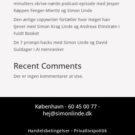
minutters skrive-nørde-podcast-episode med Jesper
Køppen Fenger-Mieritz og Simon Linde
Den ærlige copywriter fortæller hvor meget han
tjener med Simon Krag Linde og Andreas Elmstrøm i
Fuldt Booket
De 7 prompt-hacks med Simon Linde og David
Guldager i AI mennesker
Recent Comments
Der er ingen kommentarer at vise.
København ·
60 45 00 77
·
hej@simonlinde.dk
Handelsbetingelser
·
Privatlivspolitik