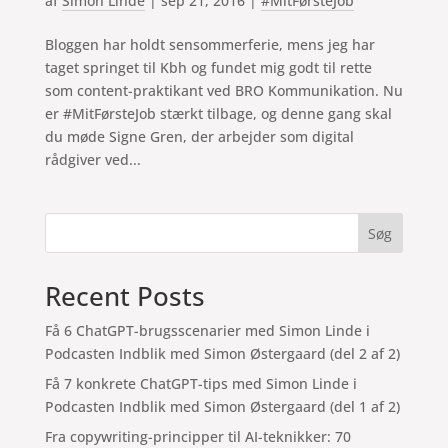
af
Simon Linde
|
sep 21, 2016
|
#MitFørsteJob
Bloggen har holdt sensommerferie, mens jeg har
taget springet til Kbh og fundet mig godt til rette
som content-praktikant ved BRO Kommunikation. Nu
er #MitFørsteJob stærkt tilbage, og denne gang skal
du møde Signe Gren, der arbejder som digital
rådgiver ved...
Søg
Recent Posts
Få 6 ChatGPT-brugsscenarier med Simon Linde i
Podcasten Indblik med Simon Østergaard (del 2 af 2)
Få 7 konkrete ChatGPT-tips med Simon Linde i
Podcasten Indblik med Simon Østergaard (del 1 af 2)
Fra copywriting-principper til AI-teknikker: 70