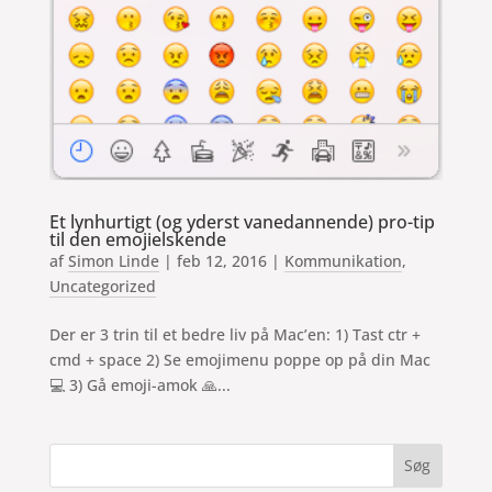
Et lynhurtigt (og yderst vanedannende) pro-tip
til den emojielskende
af
Simon Linde
|
feb 12, 2016
|
Kommunikation
,
Uncategorized
Der er 3 trin til et bedre liv på Mac’en: 1) Tast ctr +
cmd + space 2) Se emojimenu poppe op på din Mac
💻 3) Gå emoji-amok 🙏...
Søg