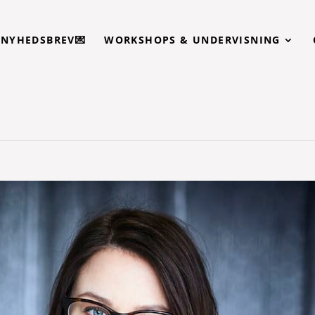
T NYHEDSBREV💌
WORKSHOPS & UNDERVISNING