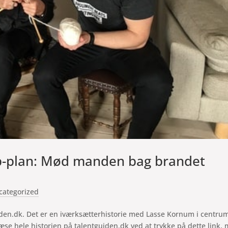
p-plan: Mød manden bag brandet
categorized
uiden.dk. Det er en iværksætterhistorie med Lasse Kornum i centru
æse hele historien på talentguiden.dk ved at trykke på dette link,