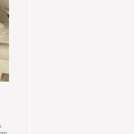
m,
 men