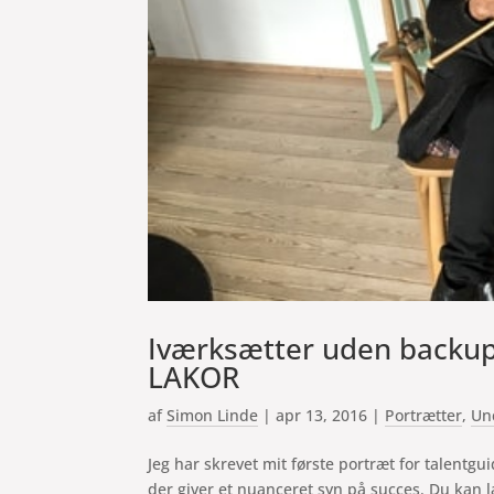
Iværksætter uden backu
LAKOR
af
Simon Linde
|
apr 13, 2016
|
Portrætter
,
Un
Jeg har skrevet mit første portræt for talentg
der giver et nuanceret syn på succes. Du kan l