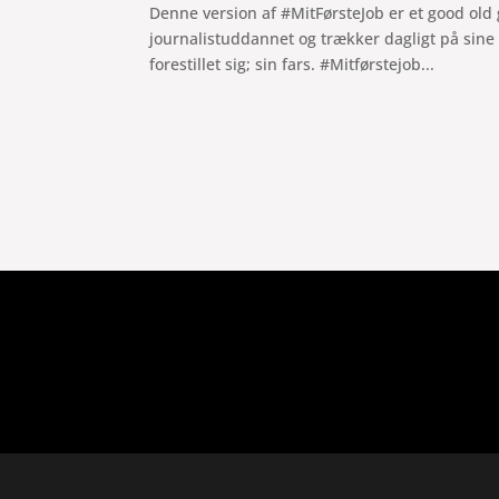
Denne version af #MitFørsteJob er et good ol
journalistuddannet og trækker dagligt på sine
forestillet sig; sin fars. #Mitførstejob...