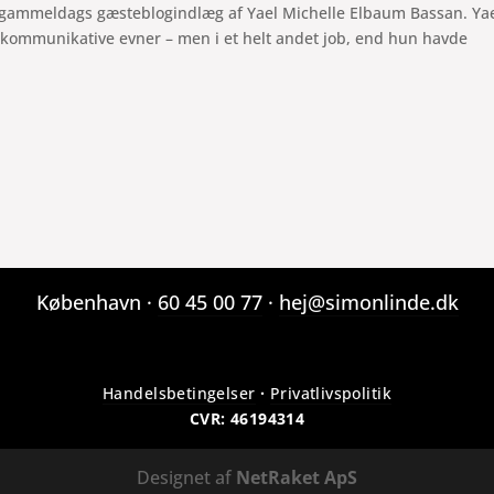
d gammeldags gæsteblogindlæg af Yael Michelle Elbaum Bassan. Yae
 kommunikative evner – men i et helt andet job, end hun havde
København ·
60 45 00 77
·
hej@simonlinde.dk
Handelsbetingelser
·
Privatlivspolitik
CVR: 46194314
Designet af
NetRaket ApS