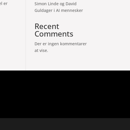
l er
Simon Linde og David
Guldager i AI mennesker
Recent
Comments
Der er ingen kommentarer
at vise.