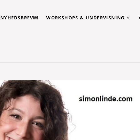
T NYHEDSBREV💌
WORKSHOPS & UNDERVISNING