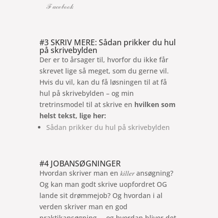
ℱ𝒶𝒸ℯ𝒷ℴℴ𝓀
#3 SKRIV MERE: Sådan prikker du hul
på skrivebylden
Der er to årsager til, hvorfor du ikke får
skrevet lige så meget, som du gerne vil.
Hvis du vil, kan du få løsningen til at få
hul på skrivebylden – og min
tretrinsmodel til at skrive en
hvilken som
helst tekst, lige her:
Sådan prikker du hul på skrivebylden
#4 JOBANSØGNINGER
Hvordan skriver man en 𝑘𝑖𝑙𝑙𝑒𝑟 ansøgning?
Og kan man godt skrive uopfordret OG
lande sit drømmejob? Og hvordan i al
verden skriver man en god
praktikansøgning … og hvordan bliver det