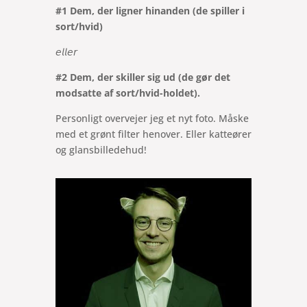
#1 Dem, der ligner hinanden (de spiller i
sort/hvid)
𝘦𝘭𝘭𝘦𝘳
#2 Dem, der skiller sig ud (de gør det
modsatte af sort/hvid-holdet).
Personligt overvejer jeg et nyt foto. Måske
med et grønt filter henover. Eller katteører
og glansbilledehud!