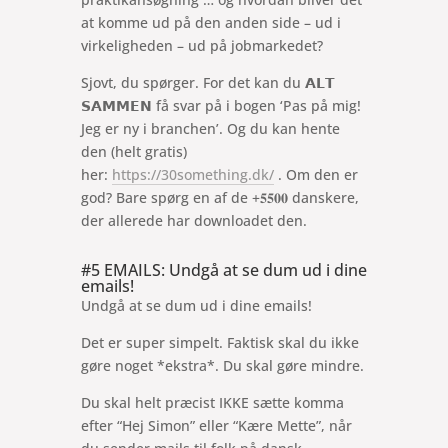
at komme ud på den anden side – ud i
virkeligheden – ud på jobmarkedet?
Sjovt, du spørger. For det kan du 𝗔𝗟𝗧
𝗦𝗔𝗠𝗠𝗘𝗡 få svar på i bogen ‘Pas på mig!
Jeg er ny i branchen’. Og du kan hente
den (helt gratis)
her:
https://30something.dk/
. Om den er
god? Bare spørg en af de +𝟓𝟓𝟎𝟎 danskere,
der allerede har downloadet den.
#5 EMAILS: Undgå at se dum ud i dine
emails!
Undgå at se dum ud i dine emails!
Det er super simpelt. Faktisk skal du ikke
gøre noget *ekstra*. Du skal gøre mindre.
Du skal helt præcist IKKE sætte komma
efter “Hej Simon” eller “Kære Mette”, når