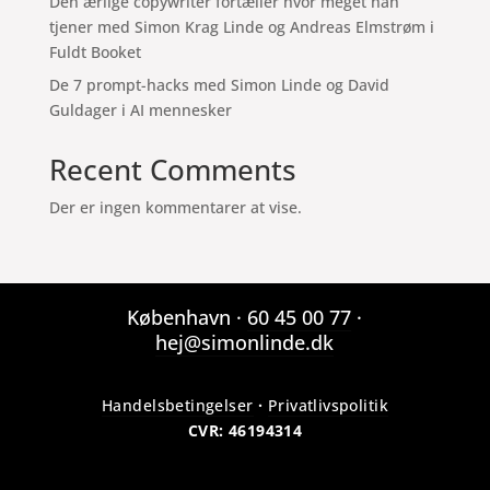
Den ærlige copywriter fortæller hvor meget han
tjener med Simon Krag Linde og Andreas Elmstrøm i
Fuldt Booket
De 7 prompt-hacks med Simon Linde og David
Guldager i AI mennesker
Recent Comments
Der er ingen kommentarer at vise.
København ·
60 45 00 77
·
hej@simonlinde.dk
Handelsbetingelser
·
Privatlivspolitik
CVR: 46194314