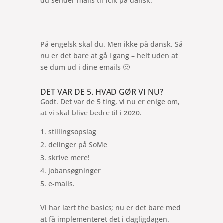
du sender mails til folk på dansk.
På engelsk skal du. Men ikke på dansk. Så
nu er det bare at gå i gang – helt uden at
se dum ud i dine emails 🙂
DET VAR DE 5. HVAD GØR VI NU?
Godt. Det var de 5 ting, vi nu er enige om,
at vi skal blive bedre til i 2020.
stillingsopslag
delinger på SoMe
skrive mere!
jobansøgninger
e-mails.
Vi har lært the basics; nu er det bare med
at få implementeret det i dagligdagen.