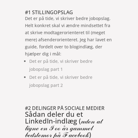
#1 STILLINGOPSLAG
Det er på tide, vi skriver bedre jobopslag.
Helt konkret skal vi ændre mindsettet fra
at skrive modtagerorienteret til (meget
mere) afsenderorienteret. Jeg har lavet en
guide, fordelt over to blogindlæg, der
hjælper dig i mål:
Det er på tide, vi skriver bedre
jobopslag part 1
Det er på tide, vi skriver bedre
jobopslag part 2
#2 DELINGER PÅ SOCIALE MEDIER
Sådan deler du et
LinkedIn-indlæg (𝓊𝒹ℯ𝓃 𝒶𝓉
𝓁𝒾ℊ𝓃ℯ ℯ𝓃 ℐℴℴ 𝒶̊𝓇 ℊ𝒶𝓂𝓂ℯ𝓁
𝒷ℯ𝒹𝓈𝓉ℯ𝓂ℴ𝓇 𝓅𝒶̊ ℱ𝒶𝒸ℯ𝒷ℴℴ𝓀)