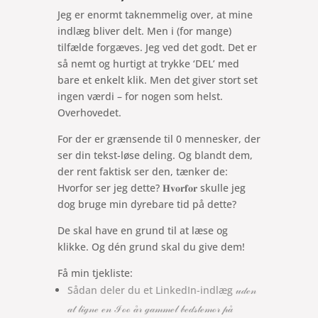
Jeg er enormt taknemmelig over, at mine
indlæg bliver delt. Men i (for mange)
tilfælde forgæves. Jeg ved det godt. Det er
så nemt og hurtigt at trykke ‘DEL’ med
bare et enkelt klik. Men det giver stort set
ingen værdi – for nogen som helst.
Overhovedet.
For der er grænsende til 0 mennesker, der
ser din tekst-løse deling. Og blandt dem,
der rent faktisk ser den, tænker de:
Hvorfor ser jeg dette? 𝐇𝐯𝐨𝐫𝐟𝐨𝐫 skulle jeg
dog bruge min dyrebare tid på dette?
De skal have en grund til at læse og
klikke. Og dén grund skal du give dem!
Få min tjekliste:
Sådan deler du et LinkedIn-indlæg 𝓊𝒹ℯ𝓃
𝒶𝓉 𝓁𝒾ℊ𝓃ℯ ℯ𝓃 ℐℴℴ 𝒶̊𝓇 ℊ𝒶𝓂𝓂ℯ𝓁 𝒷ℯ𝒹𝓈𝓉ℯ𝓂ℴ𝓇 𝓅𝒶̊