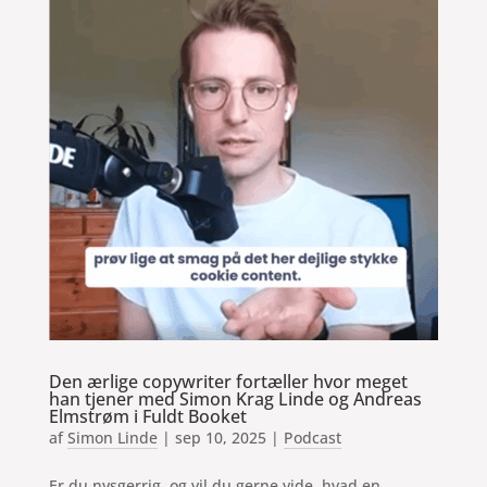
Den ærlige copywriter fortæller hvor meget
han tjener med Simon Krag Linde og Andreas
Elmstrøm i Fuldt Booket
af
Simon Linde
|
sep 10, 2025
|
Podcast
Er du nysgerrig, og vil du gerne vide, hvad en