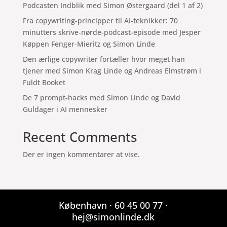
Podcasten Indblik med Simon Østergaard (del 1 af 2)
Fra copywriting-principper til AI-teknikker: 70
minutters skrive-nørde-podcast-episode med Jesper
Køppen Fenger-Mieritz og Simon Linde
Den ærlige copywriter fortæller hvor meget han
tjener med Simon Krag Linde og Andreas Elmstrøm i
Fuldt Booket
De 7 prompt-hacks med Simon Linde og David
Guldager i AI mennesker
Recent Comments
Der er ingen kommentarer at vise.
København ·
60 45 00 77
·
hej@simonlinde.dk